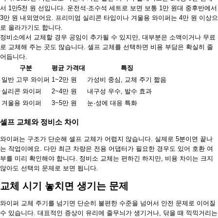
서 1만5천 원 선입니다. 운전석·조수석 세트로 보면 보통 1만 원대 중후반에서
3만 원 내외였어요. 프리미엄 실리콘 타입이나 겨울용 와이퍼는 4만 원 이상으
로 올라가기도 합니다.
정비소에서 교체할 경우 공임이 추가될 수 있지만, 대부분은 소액이거나 무료
로 교체해 주는 곳도 많습니다. 셀프 교체를 선택하면 비용 부담은 확실히 줄
어듭니다.
구분
평균 가격대
특징
일반 고무 와이퍼
1~2만 원
가성비 중심, 교체 주기 짧음
실리콘 와이퍼
2~4만 원
내구성 우수, 발수 효과
겨울용 와이퍼
3~5만 원
눈·성에 대응 특화
셀프 교체와 정비소 차이
와이퍼는 구조가 단순해 셀프 교체가 어렵지 않습니다. 실제로 5분이면 끝나
는 작업이에요. 다만 최근 차량은 전용 어댑터가 필요한 경우도 있어 호환 여
부를 미리 확인해야 합니다. 정비소 교체는 편하긴 하지만, 비용 차이는 크지
않아도 선택의 문제로 보면 됩니다.
교체 시기 놓치면 생기는 문제
와이퍼 교체 주기를 넘기면 단순히 불편한 수준을 넘어서 안전 문제로 이어질
수 있습니다. 대표적인 증상이 유리에 줄무늬가 생기거나, 닦을 때 끽끽거리는