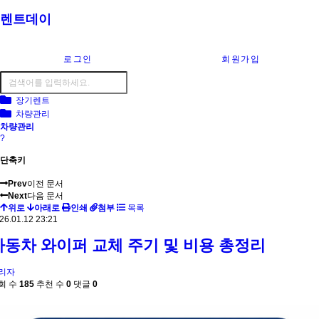
렌트데이
로그인
회원가입
장기렌트
차량관리
차량관리
?
단축키
Prev
이전 문서
Next
다음 문서
위로
아래로
인쇄
첨부
목록
26.01.12 23:21
자동차 와이퍼 교체 주기 및 비용 총정리
리자
회 수
185
추천 수
0
댓글
0