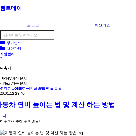
렌트데이
로그인
회원가입
장기렌트
차량관리
차량관리
?
단축키
Prev
이전 문서
Next
다음 문서
위로
아래로
인쇄
첨부
목록
26.01.12 23:40
자동차 연비 높이는 법 및 계산 하는 방법
리자
회 수
177
추천 수
0
댓글
0