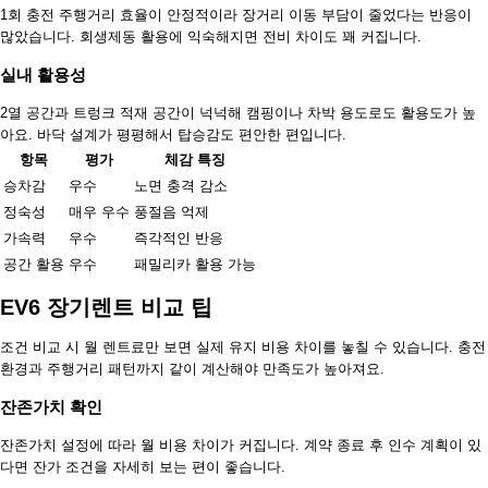
1회 충전 주행거리 효율이 안정적이라 장거리 이동 부담이 줄었다는 반응이
많았습니다. 회생제동 활용에 익숙해지면 전비 차이도 꽤 커집니다.
실내 활용성
2열 공간과 트렁크 적재 공간이 넉넉해 캠핑이나 차박 용도로도 활용도가 높
아요. 바닥 설계가 평평해서 탑승감도 편안한 편입니다.
항목
평가
체감 특징
승차감
우수
노면 충격 감소
정숙성
매우 우수
풍절음 억제
가속력
우수
즉각적인 반응
공간 활용
우수
패밀리카 활용 가능
EV6 장기렌트 비교 팁
조건 비교 시 월 렌트료만 보면 실제 유지 비용 차이를 놓칠 수 있습니다. 충전
환경과 주행거리 패턴까지 같이 계산해야 만족도가 높아져요.
잔존가치 확인
잔존가치 설정에 따라 월 비용 차이가 커집니다. 계약 종료 후 인수 계획이 있
다면 잔가 조건을 자세히 보는 편이 좋습니다.