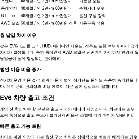
스탠다드
48개월 / 연 2만km
50만원대
기본형 중심
롱레인지
48개월 / 연 2만km
60만원대
주행거리 우수
GT-Line
48개월 / 연 2만km
70만원대
옵션 구성 강화
AWD 모델
60개월 / 연 3만km
80만원 전후
사륜구동 적용
월 납입 차이 이유
같은 EV6라도 휠 크기, HUD, 메리디안 사운드, 선루프 포함 여부에 따라 금액
차이가 발생합니다. 특히 롱레인지 AWD 모델은 잔존가치 차이까지 반영돼 월
납입금이 높게 형성되는 편이에요.
법인 이용 비율 증가
전기차 운영 비용 절감 효과 때문에 법인 장기렌트 문의도 꾸준히 증가했습니
다. 유지 관리 편의성과 비용 예측이 쉬운 점이 장점으로 꼽힙니다.
EV6 차량 출고 조건
계약 전 확인해야 할 부분은 출고 시기와 배터리 사양입니다. 최근에는 일부
트림 중심으로 출고 속도가 빨라졌지만 옵션 조합에 따라 차이가 있습니다.
빠른 출고 가능 트림
화이트 계열 외장과 기본 옵션 구성 차량은 상대적으로 빠르게 배정되는 경우