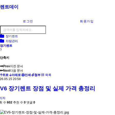
렌트데이
로그인
회원가입
장기렌트
차량관리
장기렌트
?
단축키
Prev
이전 문서
Next
다음 문서
위로
아래로
인쇄
첨부
목록
26.05.15 20:58
EV6 장기렌트 장점 및 실제 가격 총정리
리자
회 수
602
추천 수
0
댓글
0