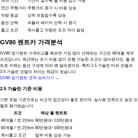
계약 기간
기간이 길수록 월 비용 감소 가능
연간 주행거리
주행거리 증가 시 비용 상승
차량 등급
상위 트림일수록 상승
옵션 선택
파퓰러 패키지 선택 시 증가
출고 조건
즉시출고 차량은 조건 차이 발생
GV80 렌트카 가격분석
GV80 장기렌트 가격비교를 해보면 가장 많이 선택되는 구간은 48개월 계약
조건입니다. 최근에는 초기 비용 없이 진행 가능한 조건도 많아졌지만, 월 렌
트료 자체는 옵션 구성에 따라 꽤 달라졌어요. 특히 2.5 가솔린 터보 모델과
3.5 가솔린 모델의 차이는 체감이 컸습니다.
GV80 장기렌트 견적 보러가기 →
2.5 가솔린 기준 비용
기본 트림 기준으로는 비교적 접근성이 좋은 편이며, 실사용 만족도도 높은 모
델로 평가받습니다.
조건
예상 월 렌트료
48개월 / 연 2만km
90만원대~110만원대
60개월 / 연 2만km
80만원대~100만원대
즉시출고 조건
일부 비용 상승 가능