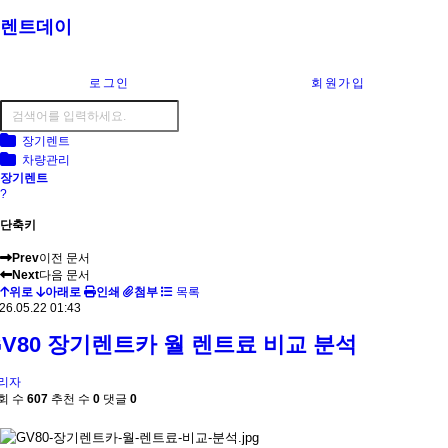
렌트데이
로그인
회원가입
장기렌트
차량관리
장기렌트
?
단축키
Prev
이전 문서
Next
다음 문서
위로
아래로
인쇄
첨부
목록
26.05.22 01:43
GV80 장기렌트카 월 렌트료 비교 분석
리자
회 수
607
추천 수
0
댓글
0