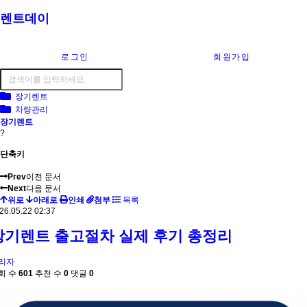
렌트데이
로그인
회원가입
장기렌트
차량관리
장기렌트
?
단축키
Prev
이전 문서
Next
다음 문서
위로
아래로
인쇄
첨부
목록
26.05.22 02:37
장기렌트 출고절차 실제 후기 총정리
리자
회 수
601
추천 수
0
댓글
0