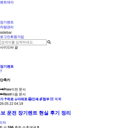
렌트데이
장기렌트
차량관리
sidebar
로그인
회원가입
사이드바 끝
장기렌트
?
단축키
Prev
이전 문서
Next
다음 문서
가
위로
아래로
인쇄
첨부
목록
26.05.22 04:19
보 운전 장기렌트 현실 후기 정리
리자
회 수
596
추천 수
0
댓글
0