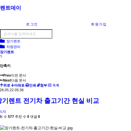
렌트데이
로그인
회원가입
장기렌트
차량관리
장기렌트
?
단축키
Prev
이전 문서
Next
다음 문서
위로
아래로
인쇄
첨부
목록
26.05.22 05:36
장기렌트 전기차 출고기간 현실 비교
리자
회 수
577
추천 수
0
댓글
0