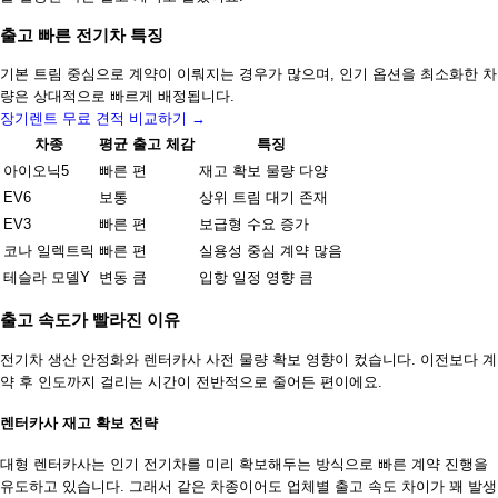
출고 빠른 전기차 특징
기본 트림 중심으로 계약이 이뤄지는 경우가 많으며, 인기 옵션을 최소화한 차
량은 상대적으로 빠르게 배정됩니다.
장기렌트 무료 견적 비교하기 →
차종
평균 출고 체감
특징
아이오닉5
빠른 편
재고 확보 물량 다양
EV6
보통
상위 트림 대기 존재
EV3
빠른 편
보급형 수요 증가
코나 일렉트릭
빠른 편
실용성 중심 계약 많음
테슬라 모델Y
변동 큼
입항 일정 영향 큼
출고 속도가 빨라진 이유
전기차 생산 안정화와 렌터카사 사전 물량 확보 영향이 컸습니다. 이전보다 계
약 후 인도까지 걸리는 시간이 전반적으로 줄어든 편이에요.
렌터카사 재고 확보 전략
대형 렌터카사는 인기 전기차를 미리 확보해두는 방식으로 빠른 계약 진행을
유도하고 있습니다. 그래서 같은 차종이어도 업체별 출고 속도 차이가 꽤 발생