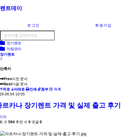
렌트데이
로그인
회원가입
장기렌트
차량관리
장기렌트
?
단축키
Prev
이전 문서
Next
다음 문서
위로
아래로
인쇄
첨부
목록
26.06.04 10:05
아르카나 장기렌트 가격 및 실제 출고 후기
리자
회 수
594
추천 수
0
댓글
0