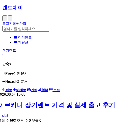
렌트데이
로그인
회원가입
장기렌트
차량관리
장기렌트
?
단축키
Prev
이전 문서
Next
다음 문서
위로
아래로
인쇄
첨부
목록
026.06.04 10:05
아르카나 장기렌트 가격 및 실제 출고 후기
관리자
조회 수
593
추천 수
0
댓글
0