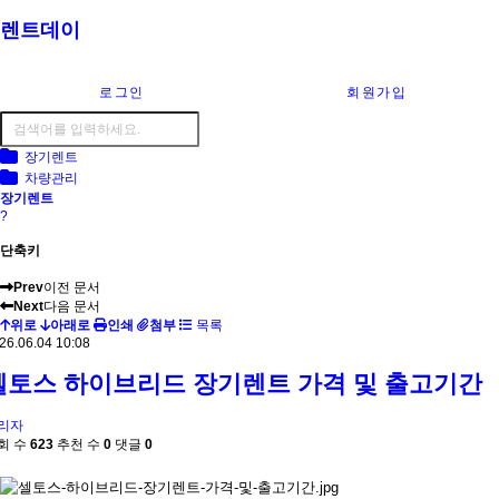
렌트데이
로그인
회원가입
장기렌트
차량관리
장기렌트
?
단축키
Prev
이전 문서
Next
다음 문서
위로
아래로
인쇄
첨부
목록
26.06.04 10:08
셀토스 하이브리드 장기렌트 가격 및 출고기간
리자
회 수
623
추천 수
0
댓글
0