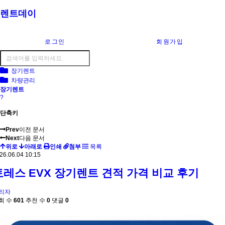
렌트데이
로그인
회원가입
장기렌트
차량관리
장기렌트
?
단축키
Prev
이전 문서
Next
다음 문서
위로
아래로
인쇄
첨부
목록
26.06.04 10:15
토레스 EVX 장기렌트 견적 가격 비교 후기
리자
회 수
601
추천 수
0
댓글
0