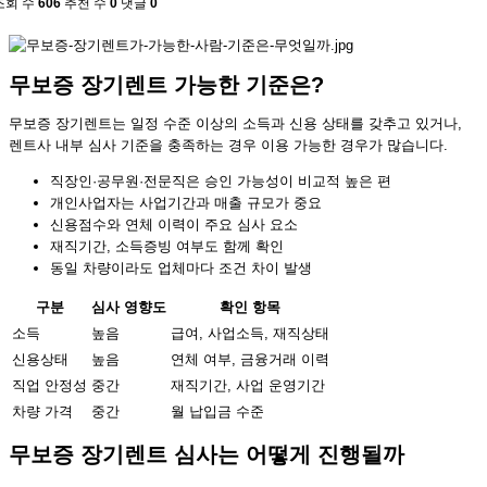
조회 수
606
추천 수
0
댓글
0
무보증 장기렌트 가능한 기준은?
무보증 장기렌트는 일정 수준 이상의 소득과 신용 상태를 갖추고 있거나,
렌트사 내부 심사 기준을 충족하는 경우 이용 가능한 경우가 많습니다.
직장인·공무원·전문직은 승인 가능성이 비교적 높은 편
개인사업자는 사업기간과 매출 규모가 중요
신용점수와 연체 이력이 주요 심사 요소
재직기간, 소득증빙 여부도 함께 확인
동일 차량이라도 업체마다 조건 차이 발생
구분
심사 영향도
확인 항목
소득
높음
급여, 사업소득, 재직상태
신용상태
높음
연체 여부, 금융거래 이력
직업 안정성
중간
재직기간, 사업 운영기간
차량 가격
중간
월 납입금 수준
무보증 장기렌트 심사는 어떻게 진행될까