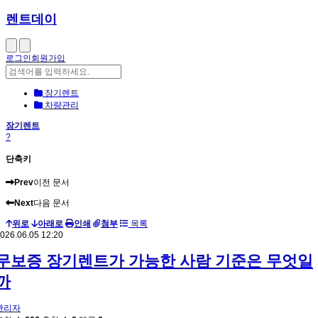
렌트데이
로그인
회원가입
장기렌트
차량관리
장기렌트
?
단축키
Prev
이전 문서
Next
다음 문서
위로
아래로
인쇄
첨부
목록
026.06.05 12:20
무보증 장기렌트가 가능한 사람 기준은 무엇일
까
관리자