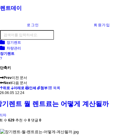
렌트데이
로그인
회원가입
장기렌트
차량관리
장기렌트
?
단축키
Prev
이전 문서
Next
다음 문서
위로
아래로
인쇄
첨부
목록
26.06.05 12:24
장기렌트 월 렌트료는 어떻게 계산될까
리자
회 수
629
추천 수
0
댓글
0