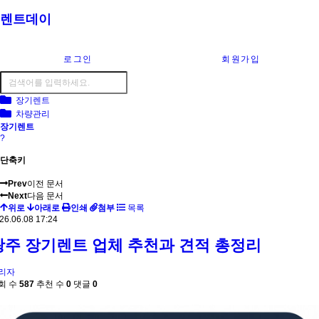
렌트데이
로그인
회원가입
장기렌트
차량관리
장기렌트
?
단축키
Prev
이전 문서
Next
다음 문서
위로
아래로
인쇄
첨부
목록
26.06.08 17:24
광주 장기렌트 업체 추천과 견적 총정리
리자
회 수
587
추천 수
0
댓글
0