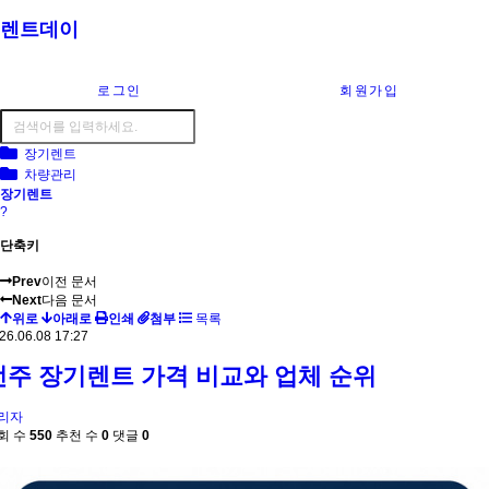
렌트데이
로그인
회원가입
장기렌트
차량관리
장기렌트
?
단축키
Prev
이전 문서
Next
다음 문서
위로
아래로
인쇄
첨부
목록
26.06.08 17:27
전주 장기렌트 가격 비교와 업체 순위
리자
회 수
550
추천 수
0
댓글
0