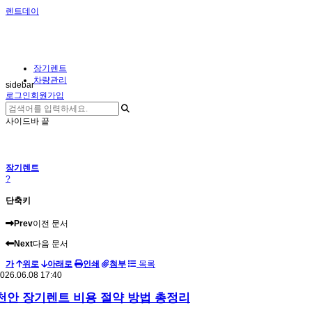
렌트데이
장기렌트
차량관리
sidebar
로그인
회원가입
사이드바 끝
장기렌트
?
단축키
Prev
이전 문서
Next
다음 문서
가
위로
아래로
인쇄
첨부
목록
026.06.08 17:40
천안 장기렌트 비용 절약 방법 총정리