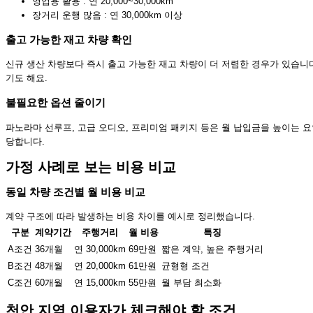
영업용 활용 : 연 20,000~30,000km
장거리 운행 많음 : 연 30,000km 이상
출고 가능한 재고 차량 확인
신규 생산 차량보다 즉시 출고 가능한 재고 차량이 더 저렴한 경우가 있습니
기도 해요.
불필요한 옵션 줄이기
파노라마 선루프, 고급 오디오, 프리미엄 패키지 등은 월 납입금을 높이는 요
당합니다.
가정 사례로 보는 비용 비교
동일 차량 조건별 월 비용 비교
계약 구조에 따라 발생하는 비용 차이를 예시로 정리했습니다.
구분
계약기간
주행거리
월 비용
특징
A조건
36개월
연 30,000km
69만원
짧은 계약, 높은 주행거리
B조건
48개월
연 20,000km
61만원
균형형 조건
C조건
60개월
연 15,000km
55만원
월 부담 최소화
천안 지역 이용자가 체크해야 할 조건