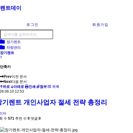
렌트데이
로그인
회원가입
장기렌트
차량관리
장기렌트
?
단축키
Prev
이전 문서
Next
다음 문서
위로
아래로
인쇄
첨부
목록
26.06.10 12:53
장기렌트 개인사업자 절세 전략 총정리
리자
회 수
571
추천 수
0
댓글
0