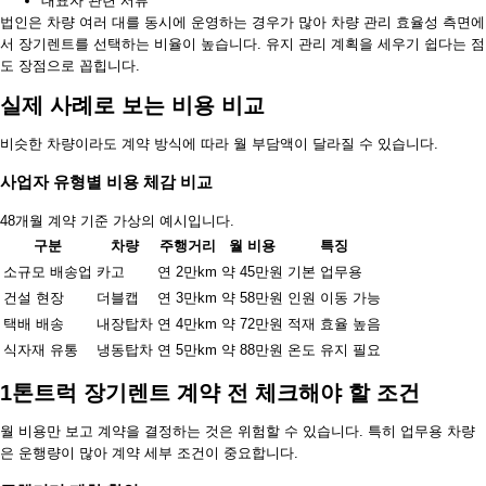
대표자 관련 서류
법인은 차량 여러 대를 동시에 운영하는 경우가 많아 차량 관리 효율성 측면에
서 장기렌트를 선택하는 비율이 높습니다. 유지 관리 계획을 세우기 쉽다는 점
도 장점으로 꼽힙니다.
실제 사례로 보는 비용 비교
비슷한 차량이라도 계약 방식에 따라 월 부담액이 달라질 수 있습니다.
사업자 유형별 비용 체감 비교
48개월 계약 기준 가상의 예시입니다.
구분
차량
주행거리
월 비용
특징
소규모 배송업
카고
연 2만km
약 45만원
기본 업무용
건설 현장
더블캡
연 3만km
약 58만원
인원 이동 가능
택배 배송
내장탑차
연 4만km
약 72만원
적재 효율 높음
식자재 유통
냉동탑차
연 5만km
약 88만원
온도 유지 필요
1톤트럭 장기렌트 계약 전 체크해야 할 조건
월 비용만 보고 계약을 결정하는 것은 위험할 수 있습니다. 특히 업무용 차량
은 운행량이 많아 계약 세부 조건이 중요합니다.