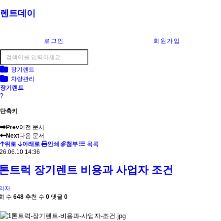
렌트데이
로그인
회원가입
장기렌트
차량관리
장기렌트
?
단축키
Prev
이전 문서
Next
다음 문서
위로
아래로
인쇄
첨부
목록
26.06.10 14:36
1톤트럭 장기렌트 비용과 사업자 조건
리자
회 수
648
추천 수
0
댓글
0