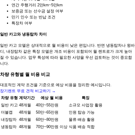
연간 주행거리 2만km~5만km
보증금 또는 선수금 설정 여부
만기 인수 또는 반납 조건
특장차 여부
일반 카고와 냉동탑차 차이
일반 카고 모델은 상대적으로 월 비용이 낮은 편입니다. 반면 냉동탑차나 윙바
디, 내장탑차 같은 특장 모델은 개조 비용이 포함되어 월 렌트료가 크게 높아
질 수 있습니다. 업무 특성에 따라 필요한 사양을 우선 검토하는 것이 중요합
니다.
차량 유형별 월 비용 비교
대표적인 계약 조건을 기준으로 예상 비용을 정리한 예시입니다.
장기렌트 무료 견적 비교하기 →
차량 유형
계약기간
예상 월 비용
특징
일반 카고
48개월
40만~55만원
소규모 사업장 활용
더블캡
48개월
50만~65만원
인원 탑승 가능
내장탑차
48개월
60만~80만원
물류·배송 활용
냉동탑차
48개월
70만~90만원 이상
식품 배송 적합