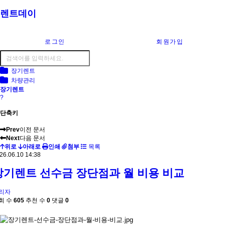
렌트데이
로그인
회원가입
장기렌트
차량관리
장기렌트
?
단축키
Prev
이전 문서
Next
다음 문서
위로
아래로
인쇄
첨부
목록
26.06.10 14:38
장기렌트 선수금 장단점과 월 비용 비교
리자
회 수
605
추천 수
0
댓글
0