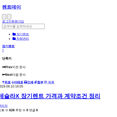
렌트데이
로그인
회원가입
장기렌트
차량관리
장기렌트
?
단축키
Prev
이전 문서
Next
다음 문서
위로
아래로
인쇄
첨부
목록
026.06.10 16:05
테슬라X 장기렌트 가격과 계약조건 정리
관리자
조회 수
628
추천 수
0
댓글
0