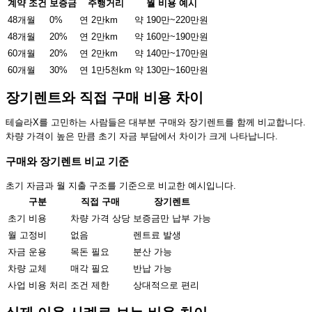
계약 조건
보증금
주행거리
월 비용 예시
48개월
0%
연 2만km
약 190만~220만원
48개월
20%
연 2만km
약 160만~190만원
60개월
20%
연 2만km
약 140만~170만원
60개월
30%
연 1만5천km
약 130만~160만원
장기렌트와 직접 구매 비용 차이
테슬라X를 고민하는 사람들은 대부분 구매와 장기렌트를 함께 비교합니다.
차량 가격이 높은 만큼 초기 자금 부담에서 차이가 크게 나타납니다.
구매와 장기렌트 비교 기준
초기 자금과 월 지출 구조를 기준으로 비교한 예시입니다.
구분
직접 구매
장기렌트
초기 비용
차량 가격 상당
보증금만 납부 가능
월 고정비
없음
렌트료 발생
자금 운용
목돈 필요
분산 가능
차량 교체
매각 필요
반납 가능
사업 비용 처리
조건 제한
상대적으로 편리