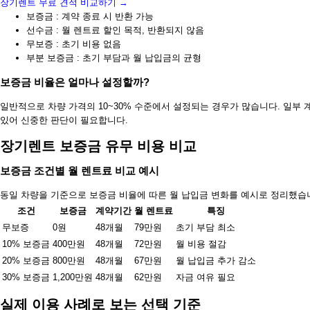
장기렌트 무료 견적 비교하기 →
보증금 : 계약 종료 시 반환 가능
선수금 : 월 렌트료 할인 목적, 반환되지 않음
무보증 : 초기 비용 없음
부분 보증금 : 초기 부담과 월 납입금의 균형
보증금 비율은 얼마나 설정할까?
일반적으로 차량 가격의 10~30% 수준에서 설정되는 경우가 많습니다. 일부 
있어 신중한 판단이 필요합니다.
장기렌트 보증금 유무 비용 비교
보증금 조건별 월 렌트료 비교 예시
동일 차량을 기준으로 보증금 비율에 따른 월 납입금 변화를 예시로 정리했습
조건
보증금
계약기간
월 렌트료
특징
무보증
0원
48개월
79만원
초기 부담 최소
10% 보증금
400만원
48개월
72만원
월 비용 절감
20% 보증금
800만원
48개월
67만원
월 납입금 추가 감소
30% 보증금
1,200만원
48개월
62만원
자금 여유 필요
실제 이용 사례로 보는 선택 기준