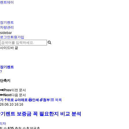
렌트데이
장기렌트
차량관리
sidebar
로그인
회원가입
사이드바 끝
장기렌트
?
단축키
Prev
이전 문서
Next
다음 문서
가
위로
아래로
인쇄
첨부
목록
26.06.10 16:16
기렌트 보증금 꼭 필요한지 비교 분석
리자
회 수
635
추천 수
0
댓글
0