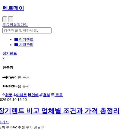
렌트데이
로그인
회원가입
장기렌트
차량관리
장기렌트
?
단축키
Prev
이전 문서
Next
다음 문서
위로
아래로
인쇄
첨부
목록
026.06.10 16:20
장기렌트 비교 업체별 조건과 가격 총정리
관리자
조회 수
642
추천 수
0
댓글
0