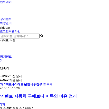
렌트데이
장기렌트
차량관리
sidebar
로그인
회원가입
사이드바 끝
장기렌트
?
단축키
Prev
이전 문서
Next
다음 문서
가
위로
아래로
인쇄
첨부
목록
26.06.10 16:26
기렌트 자동차 구매보다 이득인 이유 정리
리자
회 수
657
추천 수
0
댓글
0