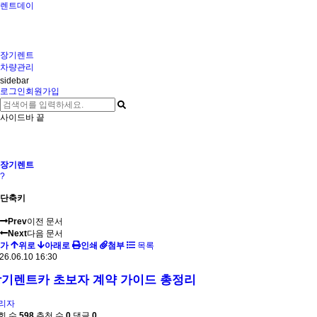
렌트데이
장기렌트
차량관리
sidebar
로그인
회원가입
사이드바 끝
장기렌트
?
단축키
Prev
이전 문서
Next
다음 문서
가
위로
아래로
인쇄
첨부
목록
26.06.10 16:30
기렌트카 초보자 계약 가이드 총정리
리자
회 수
598
추천 수
0
댓글
0