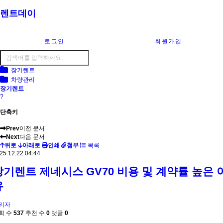
렌트데이
로그인
회원가입
장기렌트
차량관리
장기렌트
?
단축키
Prev
이전 문서
Next
다음 문서
위로
아래로
인쇄
첨부
목록
25.12.22 04:44
장기렌트 제네시스 GV70 비용 및 계약률 높은 
유
리자
회 수
537
추천 수
0
댓글
0