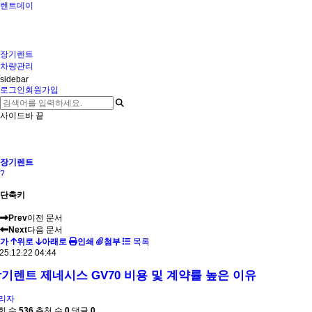
렌트데이
장기렌트
차량관리
sidebar
로그인
회원가입
사이드바 끝
장기렌트
?
단축키
Prev
이전 문서
Next
다음 문서
가
위로
아래로
인쇄
첨부
목록
25.12.22 04:44
기렌트 제네시스 GV70 비용 및 계약률 높은 이유
리자
회 수
536
추천 수
0
댓글
0