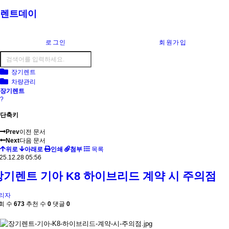
렌트데이
로그인
회원가입
장기렌트
차량관리
장기렌트
?
단축키
Prev
이전 문서
Next
다음 문서
위로
아래로
인쇄
첨부
목록
25.12.28 05:56
장기렌트 기아 K8 하이브리드 계약 시 주의점
리자
회 수
673
추천 수
0
댓글
0