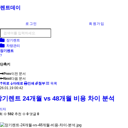
렌트데이
로그인
회원가입
장기렌트
차량관리
장기렌트
?
단축키
Prev
이전 문서
Next
다음 문서
위로
아래로
인쇄
첨부
목록
26.01.19 00:42
장기렌트 24개월 vs 48개월 비용 차이 분석
리자
회 수
592
추천 수
0
댓글
0