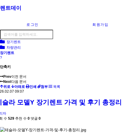
렌트데이
로그인
회원가입
장기렌트
차량관리
장기렌트
?
단축키
Prev
이전 문서
Next
다음 문서
위로
아래로
인쇄
첨부
목록
26.02.07 09:07
테슬라 모델Y 장기렌트 가격 및 후기 총정리
리자
회 수
529
추천 수
0
댓글
0