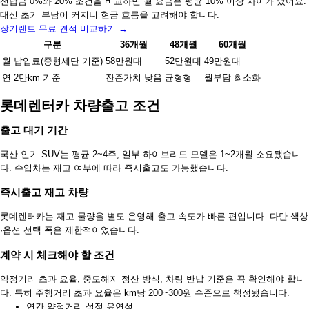
선납금 0%와 20% 조건을 비교하면 월 요금은 평균 10% 이상 차이가 났어요.
대신 초기 부담이 커지니 현금 흐름을 고려해야 합니다.
장기렌트 무료 견적 비교하기 →
구분
36개월
48개월
60개월
월 납입료(중형세단 기준)
58만원대
52만원대
49만원대
연 2만km 기준
잔존가치 낮음
균형형
월부담 최소화
롯데렌터카 차량출고 조건
출고 대기 기간
국산 인기 SUV는 평균 2~4주, 일부 하이브리드 모델은 1~2개월 소요됐습니
다. 수입차는 재고 여부에 따라 즉시출고도 가능했습니다.
즉시출고 재고 차량
롯데렌터카는 재고 물량을 별도 운영해 출고 속도가 빠른 편입니다. 다만 색상
·옵션 선택 폭은 제한적이었습니다.
계약 시 체크해야 할 조건
약정거리 초과 요율, 중도해지 정산 방식, 차량 반납 기준은 꼭 확인해야 합니
다. 특히 주행거리 초과 요율은 km당 200~300원 수준으로 책정됐습니다.
연간 약정거리 설정 유연성