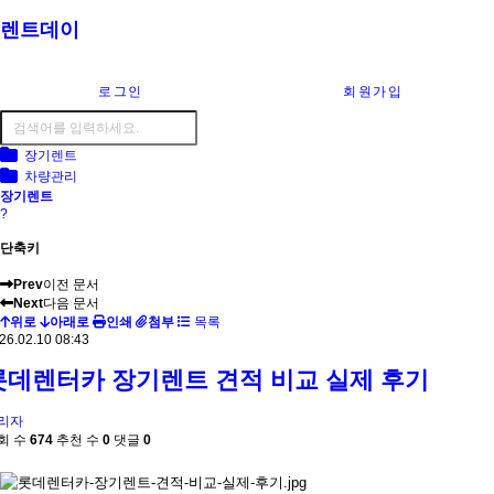
렌트데이
로그인
회원가입
장기렌트
차량관리
장기렌트
?
단축키
Prev
이전 문서
Next
다음 문서
위로
아래로
인쇄
첨부
목록
26.02.10 08:43
롯데렌터카 장기렌트 견적 비교 실제 후기
리자
회 수
674
추천 수
0
댓글
0