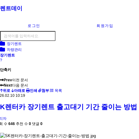
렌트데이
로그인
회원가입
장기렌트
차량관리
장기렌트
?
단축키
Prev
이전 문서
Next
다음 문서
위로
아래로
인쇄
첨부
목록
26.02.10 10:19
SK렌터카 장기렌트 출고대기 기간 줄이는 방법
리자
회 수
646
추천 수
0
댓글
0