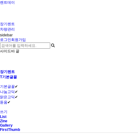
렌트데이
장기렌트
차량관리
sidebar
로그인
회원가입
사이드바 끝
장기렌트
T
기본글꼴
기본글꼴
✔
나눔고딕
✔
맑은고딕
✔
돋움
✔
쓰기
List
Zine
Gallery
FirstThumb