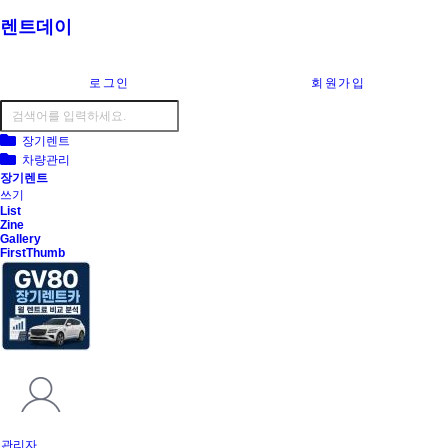
렌트데이
로그인
회원가입
장기렌트
차량관리
장기렌트
쓰기
List
Zine
Gallery
FirstThumb
관리자