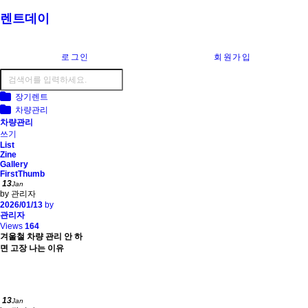
렌트데이
로그인
회원가입
장기렌트
차량관리
차량관리
쓰기
List
Zine
Gallery
FirstThumb
13
Jan
by 관리자
2026/01/13
by
관리자
Views
164
겨울철 차량 관리 안 하
면 고장 나는 이유
13
Jan