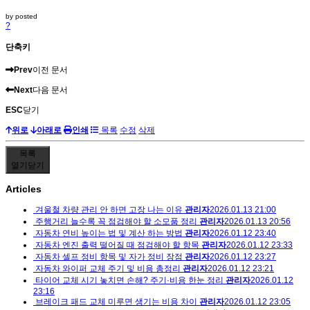
by
posted
?
단축키
Prev
이전 문서
Next
다음 문서
ESC
닫기
위로
아래로
인쇄
목록
수정
삭제
목록
열기
닫기
Articles
겨울철 차량 관리 안 하면 고장 나는 이유
관리자
2026.01.13 21:00
주행거리 늘수록 꼭 점검해야 할 소모품 정리
관리자
2026.01.13 20:56
자동차 연비 높이는 법 및 계산 하는 방법
관리자
2026.01.12 23:40
자동차 엔진 출력 떨어질 때 점검해야 할 항목
관리자
2026.01.12 23:33
자동차 셀프 정비 항목 및 자가 정비 장점
관리자
2026.01.12 23:27
자동차 와이퍼 교체 주기 및 비용 총정리
관리자
2026.01.12 23:21
타이어 교체 시기 놓치면 손해? 주기·비용 한눈 정리
관리자
2026.01.12
23:16
브레이크 패드 교체 미루면 생기는 비용 차이
관리자
2026.01.12 23:05