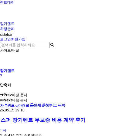
렌트데이
장기렌트
차량관리
sidebar
로그인
회원가입
사이드바 끝
장기렌트
?
단축키
Prev
이전 문서
Next
다음 문서
가
위로
아래로
인쇄
첨부
목록
26.05.15 19:10
스퍼 장기렌트 무보증 비용 계약 후기
리자
회 수
474
추천 수
0
댓글
0