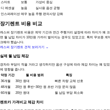
스마트
보통
가성비 중심
디 에센셜
높음
실사용 옵션 균형
인스퍼레이션
매우 높음
주행 편의사양 강화
장기렌트 비용 비교
캐스퍼 장기렌트 비용은 계약 기간과 연간 주행거리 설정에 따라 차이가 꽤 
면 월 납입 차이가 10만원 가까이 벌어지는 경우도 있었고요. 특히 무보증 계
크해야 했습니다.
캐스퍼 장기렌트 견적 보러가기 →
실제 월 납입 체감
경차라 부담이 적을 거라고 생각하지만 옵션 구성에 따라 체감 차이는 꽤 있었
에 영향을 줍니다.
약정 기간
월 비용 범위
특징
36개월
30만 원대
빠른 차량 교체 선호
48개월
20만 원 후반~30만 원 초반
가장 문의 많음
60개월
20만 원대
월 납입 부담 최소화
렌트카 가격비교 체감 차이