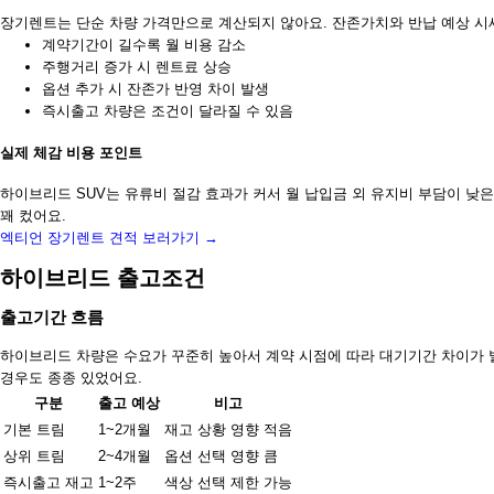
장기렌트는 단순 차량 가격만으로 계산되지 않아요. 잔존가치와 반납 예상 시
계약기간이 길수록 월 비용 감소
주행거리 증가 시 렌트료 상승
옵션 추가 시 잔존가 반영 차이 발생
즉시출고 차량은 조건이 달라질 수 있음
실제 체감 비용 포인트
하이브리드 SUV는 유류비 절감 효과가 커서 월 납입금 외 유지비 부담이 낮은
꽤 컸어요.
엑티언 장기렌트 견적 보러가기 →
하이브리드 출고조건
출고기간 흐름
하이브리드 차량은 수요가 꾸준히 높아서 계약 시점에 따라 대기기간 차이가 
경우도 종종 있었어요.
구분
출고 예상
비고
기본 트림
1~2개월
재고 상황 영향 적음
상위 트림
2~4개월
옵션 선택 영향 큼
즉시출고 재고
1~2주
색상 선택 제한 가능