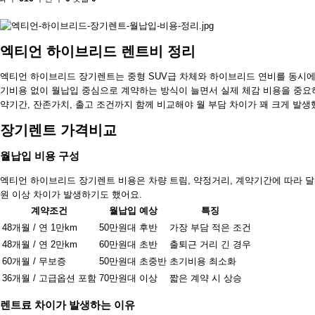
엑티언 하이브리드 렌트비 정리
엑티언 하이브리드 장기렌트는 중형 SUV급 차체와 하이브리드 연비를 동시에
기비용 없이 월납입 중심으로 계약하는 방식이 늘면서 실제 체감 비용을 중요
약기간, 잔존가치, 출고 조건까지 함께 비교해야 월 부담 차이가 꽤 크게 발생
장기렌트 가격비교
월납입 비용 구성
엑티언 하이브리드 장기렌트 비용은 차량 트림, 약정거리, 계약기간에 따라 달
원 이상 차이가 발생하기도 했어요.
계약조건
월납입 예상
특징
48개월 / 연 1만km
50만원대 후반
가장 부담 적은 조건
48개월 / 연 2만km
60만원대 초반
출퇴근 거리 긴 경우
60개월 / 무보증
50만원대 초중반
초기비용 최소화
36개월 / 고급옵션 포함
70만원대 이상
짧은 계약 시 상승
렌트료 차이가 발생하는 이유