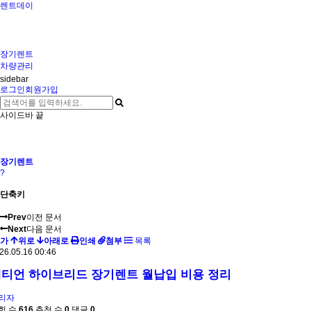
렌트데이
장기렌트
차량관리
sidebar
로그인
회원가입
사이드바 끝
장기렌트
?
단축키
Prev
이전 문서
Next
다음 문서
가
위로
아래로
인쇄
첨부
목록
26.05.16 00:46
티언 하이브리드 장기렌트 월납입 비용 정리
리자
회 수
616
추천 수
0
댓글
0