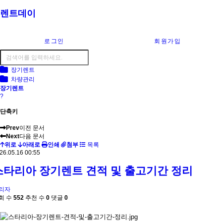
렌트데이
로그인
회원가입
장기렌트
차량관리
장기렌트
?
단축키
Prev
이전 문서
Next
다음 문서
위로
아래로
인쇄
첨부
목록
26.05.16 00:55
스타리아 장기렌트 견적 및 출고기간 정리
리자
회 수
552
추천 수
0
댓글
0