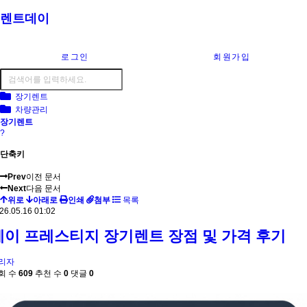
렌트데이
로그인
회원가입
장기렌트
차량관리
장기렌트
?
단축키
Prev
이전 문서
Next
다음 문서
위로
아래로
인쇄
첨부
목록
26.05.16 01:02
레이 프레스티지 장기렌트 장점 및 가격 후기
리자
회 수
609
추천 수
0
댓글
0