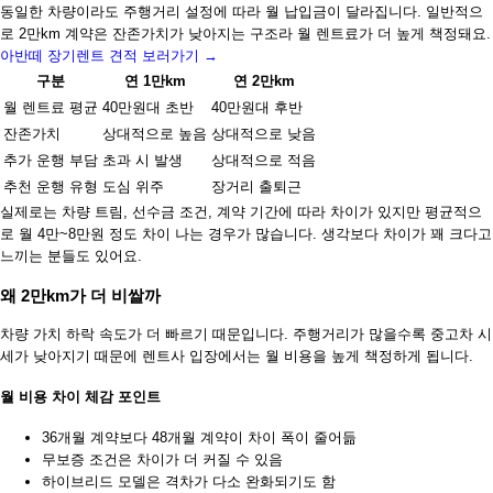
동일한 차량이라도 주행거리 설정에 따라 월 납입금이 달라집니다. 일반적으
로 2만km 계약은 잔존가치가 낮아지는 구조라 월 렌트료가 더 높게 책정돼요.
아반떼 장기렌트 견적 보러가기 →
구분
연 1만km
연 2만km
월 렌트료 평균
40만원대 초반
40만원대 후반
잔존가치
상대적으로 높음
상대적으로 낮음
추가 운행 부담
초과 시 발생
상대적으로 적음
추천 운행 유형
도심 위주
장거리 출퇴근
실제로는 차량 트림, 선수금 조건, 계약 기간에 따라 차이가 있지만 평균적으
로 월 4만~8만원 정도 차이 나는 경우가 많습니다. 생각보다 차이가 꽤 크다고
느끼는 분들도 있어요.
왜 2만km가 더 비쌀까
차량 가치 하락 속도가 더 빠르기 때문입니다. 주행거리가 많을수록 중고차 시
세가 낮아지기 때문에 렌트사 입장에서는 월 비용을 높게 책정하게 됩니다.
월 비용 차이 체감 포인트
36개월 계약보다 48개월 계약이 차이 폭이 줄어듦
무보증 조건은 차이가 더 커질 수 있음
하이브리드 모델은 격차가 다소 완화되기도 함