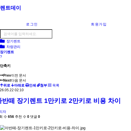
렌트데이
로그인
회원가입
장기렌트
차량관리
장기렌트
?
단축키
Prev
이전 문서
Next
다음 문서
위로
아래로
인쇄
첨부
목록
26.05.22 02:10
아반떼 장기렌트 1만키로 2만키로 비용 차이
리자
회 수
656
추천 수
0
댓글
0