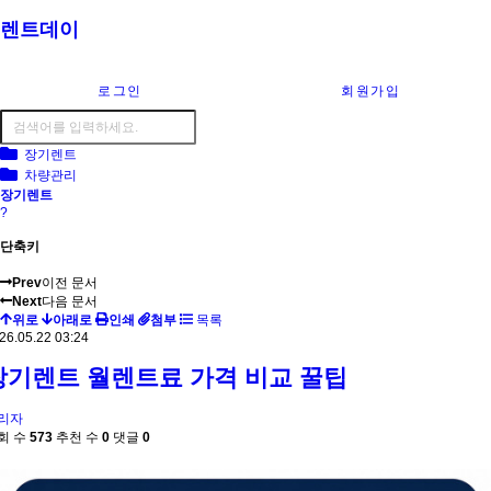
렌트데이
로그인
회원가입
장기렌트
차량관리
장기렌트
?
단축키
Prev
이전 문서
Next
다음 문서
위로
아래로
인쇄
첨부
목록
26.05.22 03:24
장기렌트 월렌트료 가격 비교 꿀팁
리자
회 수
573
추천 수
0
댓글
0