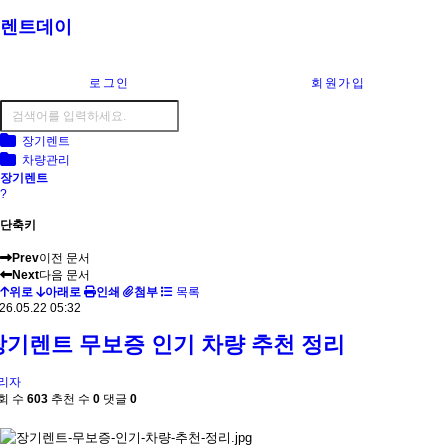
렌트데이
로그인
회원가입
장기렌트
차량관리
장기렌트
?
단축키
Prev
이전 문서
Next
다음 문서
위로
아래로
인쇄
첨부
목록
26.05.22 05:32
장기렌트 무보증 인기 차량 추천 정리
리자
회 수
603
추천 수
0
댓글
0