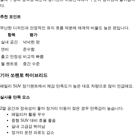
다.
추천 포인트
무난한 디자인과 안정적인 유지 흐름 덕분에 재계약 비율도 높은 편입니다.
항목
평가
실내 공간
넉넉한 편
연비
준수함
출고 안정성
비교적 빠름
월 렌트료
중간 수준
기아 쏘렌토 하이브리드
패밀리 SUV 장기렌트에서 체감 만족도가 높은 대표 차량으로 많이 언급돼요.
실사용 만족 요소
2열 공간과 정숙성이 좋아 장거리 이동이 잦은 경우 만족감이 높습니다.
패밀리카 활용 우수
중형 SUV 대비 효율 좋음
실내 고급감 뛰어남
장거리 운전 피로도 감소