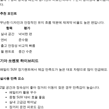
다.
추천 포인트
무난한 디자인과 안정적인 유지 흐름 덕분에 재계약 비율도 높은 편입니다.
항목
평가
실내 공간
넉넉한 편
연비
준수함
출고 안정성
비교적 빠름
월 렌트료
중간 수준
기아 쏘렌토 하이브리드
패밀리 SUV 장기렌트에서 체감 만족도가 높은 대표 차량으로 많이 언급돼요.
실사용 만족 요소
2열 공간과 정숙성이 좋아 장거리 이동이 잦은 경우 만족감이 높습니다.
패밀리카 활용 우수
중형 SUV 대비 효율 좋음
실내 고급감 뛰어남
장거리 운전 피로도 감소