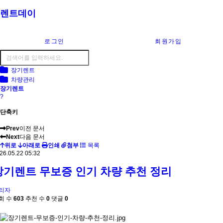
렌트데이
로그인
회원가입
장기렌트
차량관리
장기렌트
?
단축키
Prev
이전 문서
Next
다음 문서
위로
아래로
인쇄
첨부
목록
26.05.22 05:32
장기렌트 무보증 인기 차량 추천 정리
리자
회 수
603
추천 수
0
댓글
0