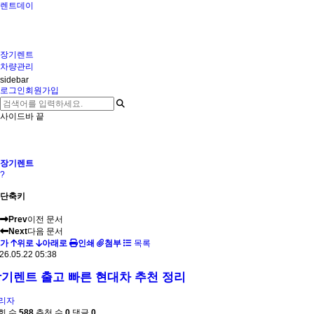
렌트데이
장기렌트
차량관리
sidebar
로그인
회원가입
사이드바 끝
장기렌트
?
단축키
Prev
이전 문서
Next
다음 문서
가
위로
아래로
인쇄
첨부
목록
26.05.22 05:38
기렌트 출고 빠른 현대차 추천 정리
리자
회 수
588
추천 수
0
댓글
0