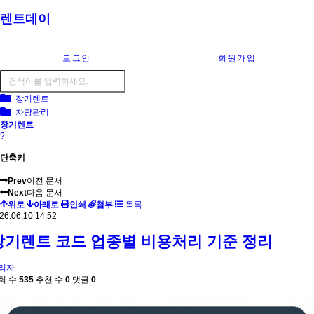
렌트데이
로그인
회원가입
장기렌트
차량관리
장기렌트
?
단축키
Prev
이전 문서
Next
다음 문서
위로
아래로
인쇄
첨부
목록
26.06.10 14:52
장기렌트 코드 업종별 비용처리 기준 정리
리자
회 수
535
추천 수
0
댓글
0