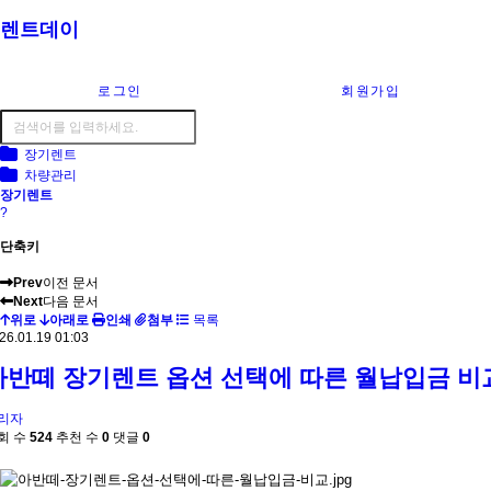
렌트데이
로그인
회원가입
장기렌트
차량관리
장기렌트
?
단축키
Prev
이전 문서
Next
다음 문서
위로
아래로
인쇄
첨부
목록
26.01.19 01:03
아반떼 장기렌트 옵션 선택에 따른 월납입금 비
리자
회 수
524
추천 수
0
댓글
0