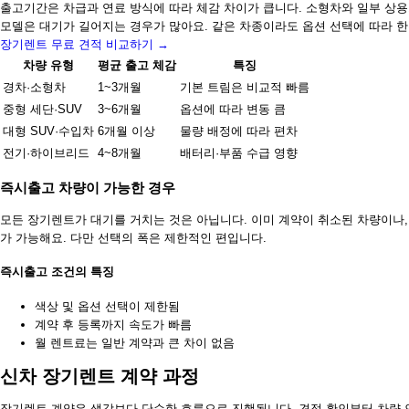
출고기간은 차급과 연료 방식에 따라 체감 차이가 큽니다. 소형차와 일부 상용
모델은 대기가 길어지는 경우가 많아요. 같은 차종이라도 옵션 선택에 따라 한
장기렌트 무료 견적 비교하기 →
차량 유형
평균 출고 체감
특징
경차·소형차
1~3개월
기본 트림은 비교적 빠름
중형 세단·SUV
3~6개월
옵션에 따라 변동 큼
대형 SUV·수입차
6개월 이상
물량 배정에 따라 편차
전기·하이브리드
4~8개월
배터리·부품 수급 영향
즉시출고 차량이 가능한 경우
모든 장기렌트가 대기를 거치는 것은 아닙니다. 이미 계약이 취소된 차량이나,
가 가능해요. 다만 선택의 폭은 제한적인 편입니다.
즉시출고 조건의 특징
색상 및 옵션 선택이 제한됨
계약 후 등록까지 속도가 빠름
월 렌트료는 일반 계약과 큰 차이 없음
신차 장기렌트 계약 과정
장기렌트 계약은 생각보다 단순한 흐름으로 진행됩니다. 견적 확인부터 차량 