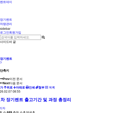
렌트데이
장기렌트
차량관리
sidebar
로그인
회원가입
사이드바 끝
장기렌트
?
단축키
Prev
이전 문서
Next
다음 문서
가
위로
아래로
인쇄
첨부
목록
26.02.07 08:55
차 장기렌트 출고기간 및 과정 총정리
리자
회 수
689
추천 수
0
댓글
0