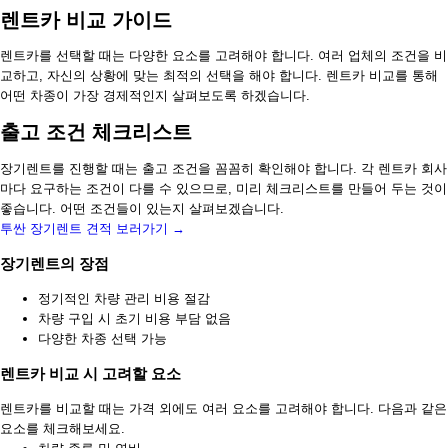
렌트카 비교 가이드
렌트카를 선택할 때는 다양한 요소를 고려해야 합니다. 여러 업체의 조건을 비
교하고, 자신의 상황에 맞는 최적의 선택을 해야 합니다. 렌트카 비교를 통해
어떤 차종이 가장 경제적인지 살펴보도록 하겠습니다.
출고 조건 체크리스트
장기렌트를 진행할 때는 출고 조건을 꼼꼼히 확인해야 합니다. 각 렌트카 회사
마다 요구하는 조건이 다를 수 있으므로, 미리 체크리스트를 만들어 두는 것이
좋습니다. 어떤 조건들이 있는지 살펴보겠습니다.
투싼 장기렌트 견적 보러가기 →
장기렌트의 장점
정기적인 차량 관리 비용 절감
차량 구입 시 초기 비용 부담 없음
다양한 차종 선택 가능
렌트카 비교 시 고려할 요소
렌트카를 비교할 때는 가격 외에도 여러 요소를 고려해야 합니다. 다음과 같은
요소를 체크해보세요.