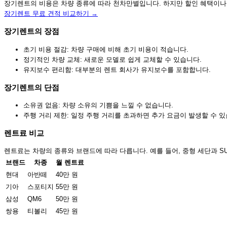
장기렌트의 비용은 차량 종류에 따라 천차만별입니다. 하지만 할인 혜택이나 
장기렌트 무료 견적 비교하기 →
장기렌트의 장점
초기 비용 절감: 차량 구매에 비해 초기 비용이 적습니다.
정기적인 차량 교체: 새로운 모델로 쉽게 교체할 수 있습니다.
유지보수 편리함: 대부분의 렌트 회사가 유지보수를 포함합니다.
장기렌트의 단점
소유권 없음: 차량 소유의 기쁨을 느낄 수 없습니다.
주행 거리 제한: 일정 주행 거리를 초과하면 추가 요금이 발생할 수 있
렌트료 비교
렌트료는 차량의 종류와 브랜드에 따라 다릅니다. 예를 들어, 중형 세단과 S
브랜드
차종
월 렌트료
현대
아반떼
40만 원
기아
스포티지
55만 원
삼성
QM6
50만 원
쌍용
티볼리
45만 원