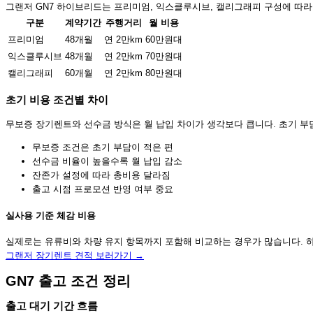
그랜저 GN7 하이브리드는 프리미엄, 익스클루시브, 캘리그래피 구성에 따라 
구분
계약기간
주행거리
월 비용
프리미엄
48개월
연 2만km
60만원대
익스클루시브
48개월
연 2만km
70만원대
캘리그래피
60개월
연 2만km
80만원대
초기 비용 조건별 차이
무보증 장기렌트와 선수금 방식은 월 납입 차이가 생각보다 큽니다. 초기 부
무보증 조건은 초기 부담이 적은 편
선수금 비율이 높을수록 월 납입 감소
잔존가 설정에 따라 총비용 달라짐
출고 시점 프로모션 반영 여부 중요
실사용 기준 체감 비용
실제로는 유류비와 차량 유지 항목까지 포함해 비교하는 경우가 많습니다. 하
그랜저 장기렌트 견적 보러가기 →
GN7 출고 조건 정리
출고 대기 기간 흐름